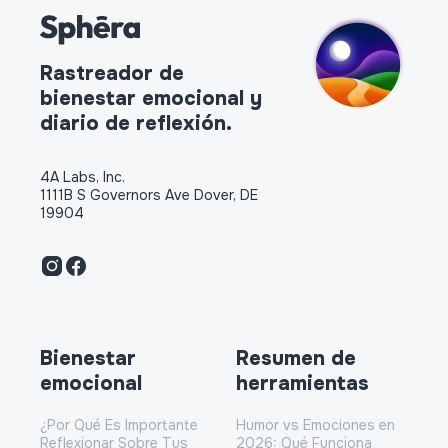
Rastreador de
bienestar emocional y
diario de reflexión.
4A Labs, Inc.
1111B S Governors Ave Dover, DE
19904
Bienestar
Resumen de
emocional
herramientas
¿Por Qué Es Importante
Humor vs Emociones en
Reflexionar Sobre Tus
2026: Qué Funciona