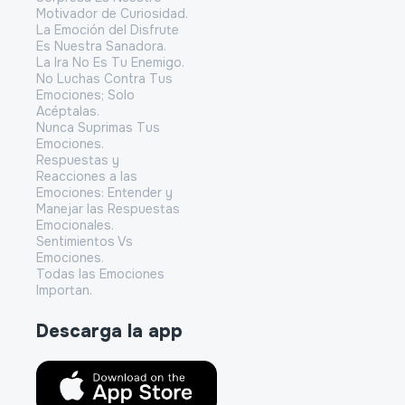
Motivador de Curiosidad.
La Emoción del Disfrute
Es Nuestra Sanadora.
La Ira No Es Tu Enemigo.
No Luchas Contra Tus
Emociones; Solo
Acéptalas.
Nunca Suprimas Tus
Emociones.
Respuestas y
Reacciones a las
Emociones: Entender y
Manejar las Respuestas
Emocionales.
Sentimientos Vs
Emociones.
Todas las Emociones
Importan.
Descarga la app