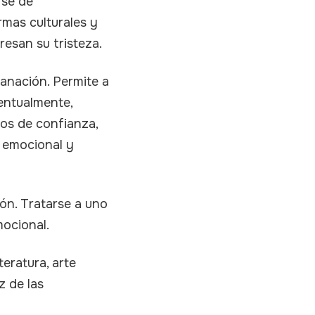
rse de
rmas culturales y
resan su tristeza.
sanación. Permite a
ventualmente,
gos de confianza,
o emocional y
ón. Tratarse a uno
ocional.
teratura, arte
z de las