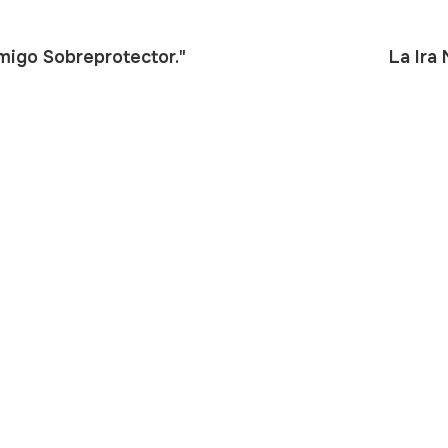
migo Sobreprotector."
La Ira