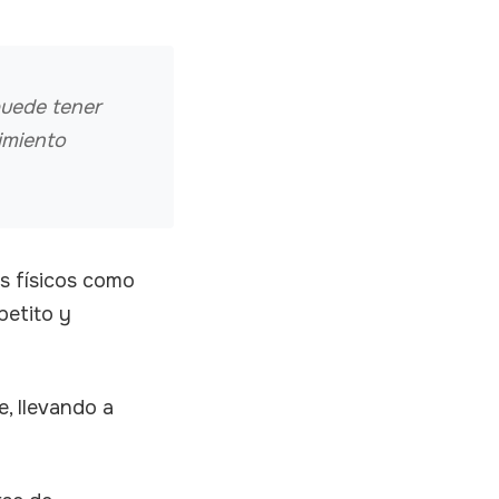
puede tener
cimiento
s físicos como
petito y
, llevando a