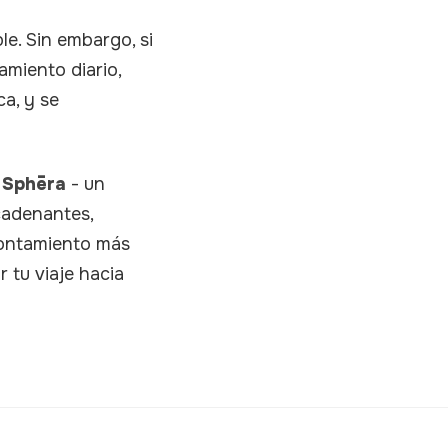
e. Sin embargo, si
amiento diario,
a, y se
 Sphēra
- un
cadenantes,
rontamiento más
tu viaje hacia