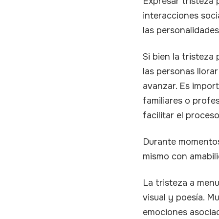
Expresar tristeza 
interacciones soci
las personalidades
Si bien la tristez
las personas llora
avanzar. Es import
familiares o profe
facilitar el proce
Durante momentos 
mismo con amabili
La tristeza a menud
visual y poesía. M
emociones asociada