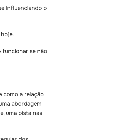
e influenciando o
 hoje.
o funcionar se não
e como a relação
 uma abordagem
e, uma pista nas
regular dos