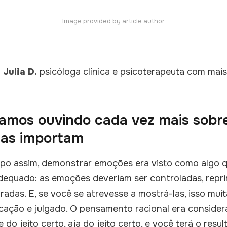
Image provided by article author
 Julia D.
psicóloga clínica e psicoterapeuta com mai
tamos ouvindo cada vez mais sob
las importam
po assim, demonstrar emoções era visto como algo q
dequado: as emoções deveriam ser controladas, repr
adas. E, se você se atrevesse a mostrá-las, isso muit
cação e julgado. O pensamento racional era considera
do jeito certo, aja do jeito certo, e você terá o resul