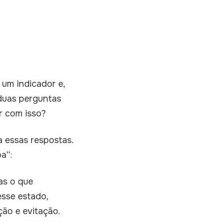
 um indicador e,
duas perguntas
r com isso?
 essas respostas.
a”:
as o que
esse estado,
ção e evitação.