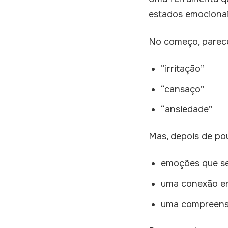
estados emocionai
No começo, parece
“irritação”
“cansaço”
“ansiedade”
Mas, depois de po
emoções que se
uma conexão en
uma compreensã