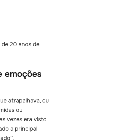
s de 20 anos de
re emoções
ue atrapalhava, ou
imidas ou
as vezes era visto
do a principal
tado”.