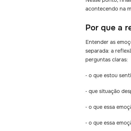
Nesse ponto, fina
acontecendo na mi
Por que a r
Entender as emoçõ
separada: a reflex
perguntas claras:
⁃ o que estou sen
⁃ que situação des
⁃ o que essa emoç
⁃ o que essa emoçã