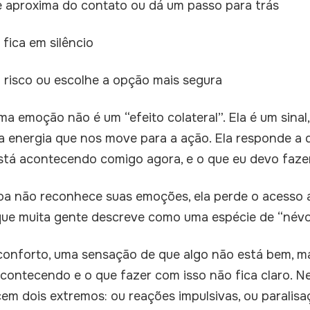
e aproxima do contato ou dá um passo para trás
u fica em silêncio
m risco ou escolhe a opção mais segura
a emoção não é um “efeito colateral”. Ela é um sinal,
 energia que nos move para a ação. Ela responde a 
 está acontecendo comigo agora, e o que eu devo faze
 não reconhece suas emoções, ela perde o acesso a
ue muita gente descreve como uma espécie de “névo
sconforto, uma sensação de que algo não está bem, m
contecendo e o que fazer com isso não fica claro. N
m dois extremos: ou reações impulsivas, ou paralisa