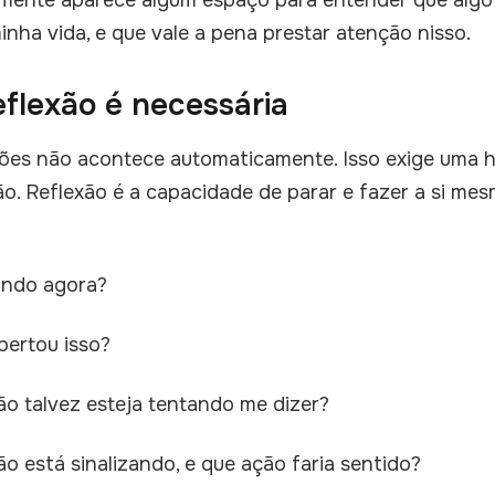
lmente aparece algum espaço para entender que algo
nha vida, e que vale a pena prestar atenção nisso.
eflexão é necessária
es não acontece automaticamente. Isso exige uma h
ão. Reflexão é a capacidade de parar e fazer a si me
tindo agora?
pertou isso?
ão talvez esteja tentando me dizer?
o está sinalizando, e que ação faria sentido?