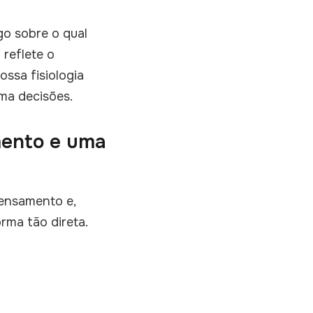
o sobre o qual
 reflete o
ssa fisiologia
ma decisões.
mento e uma
pensamento e,
rma tão direta.