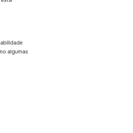
 está
abilidade
smo algumas