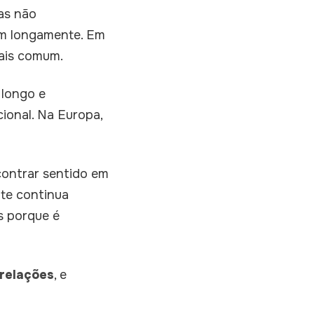
as não
am longamente. Em
ais comum.
 longo e
ional. Na Europa,
contrar sentido em
te continua
s porque é
 relações
, e