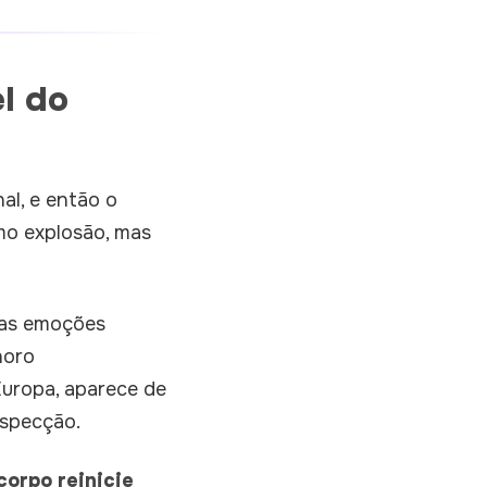
l do
l, e então o
mo explosão, mas
, as emoções
horo
uropa, aparece de
ospecção.
corpo reinicie