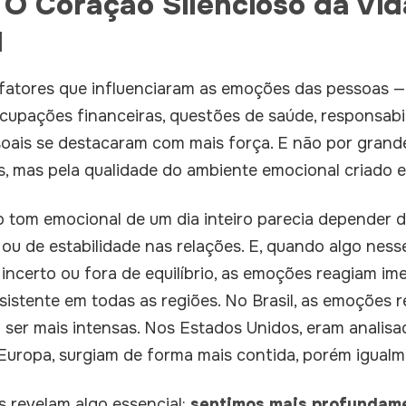
 O Coração Silencioso da Vid
l
 fatores que influenciaram as emoções das pessoas —
ocupações financeiras, questões de saúde, responsabil
soais se destacaram com mais força. E não por grande
, mas pela qualidade do ambiente emocional criado e
o tom emocional de um dia inteiro parecia depender 
 ou de estabilidade nas relações. E, quando algo nes
incerto ou fora de equilíbrio, as emoções reagiam im
istente em todas as regiões. No Brasil, as emoções r
a ser mais intensas. Nos Estados Unidos, eram analis
uropa, surgiam de forma mais contida, porém igualme
 revelam algo essencial:
sentimos mais profundam