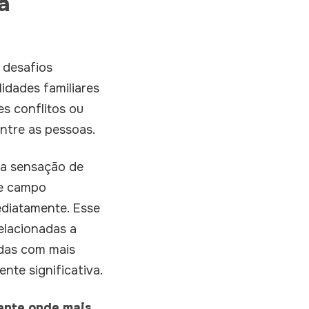
a
 desafios
idades familiares
s conflitos ou
ntre as pessoas.
da sensação de
se campo
ediatamente. Esse
elacionadas a
adas com mais
nte significativa.
ente onde mais