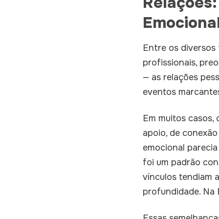
Relações:
Emociona
Entre os diversos
profissionais, pre
— as relações pes
eventos marcantes
Em muitos casos, 
apoio, de conexão
emocional parecia 
foi um padrão cons
vínculos tendiam 
profundidade. Na E
Essas semelhanças