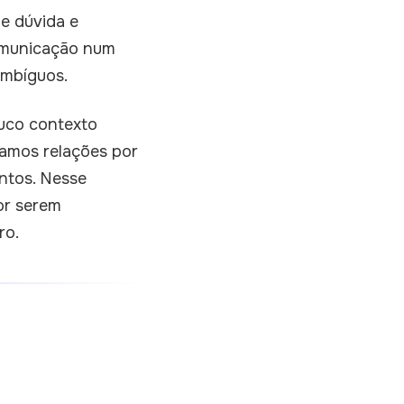
de dúvida e
comunicação num
ambíguos.
uco contexto
iamos relações por
ntos. Nesse
or serem
ro.